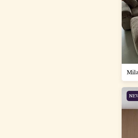
Mila
NE