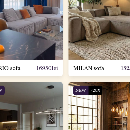
16950
lei
152
IO sofa
MILAN sofa
W
NEW
-20%