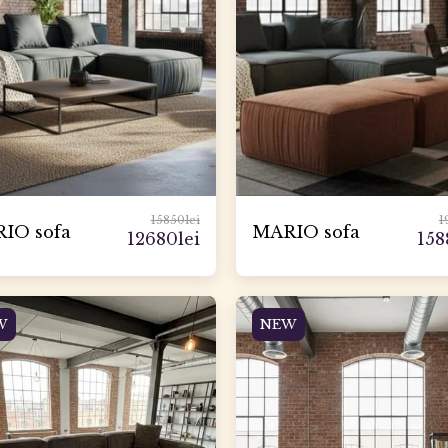
15850
lei
1
IO sofa
MARIO sofa
12680
lei
158
W
NEW