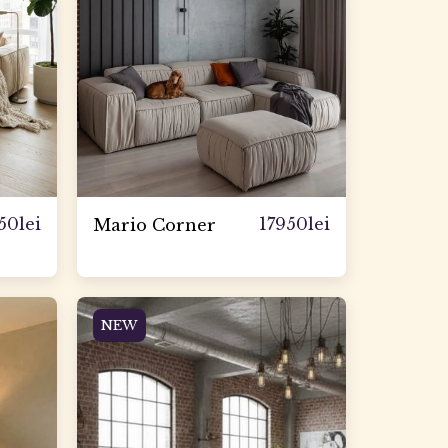
50
lei
17950
lei
Mario Corner
NEW