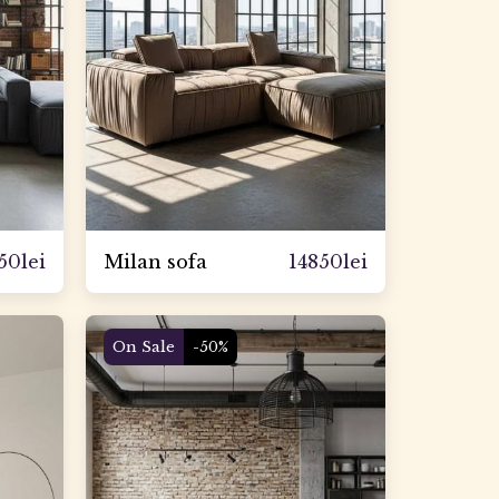
50
lei
14850
lei
Milan sofa
On Sale
-50%