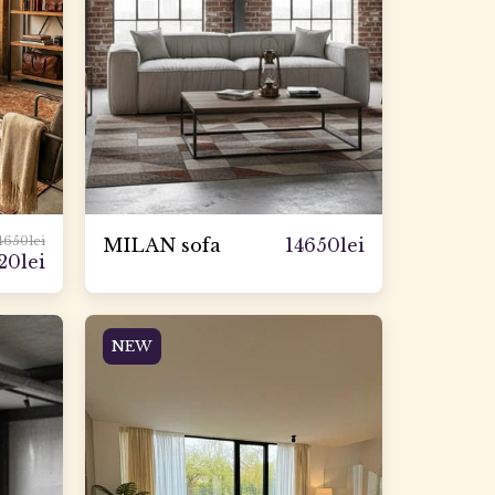
4650
lei
14650
lei
MILAN sofa
720
lei
NEW