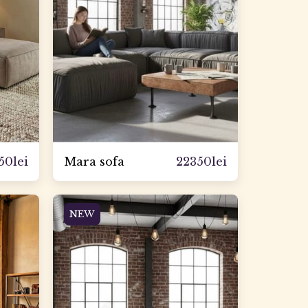
50
lei
22350
lei
Mara sofa
NEW