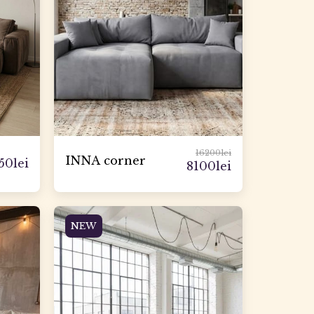
16200
lei
INNA corner
50
lei
8100
lei
NEW