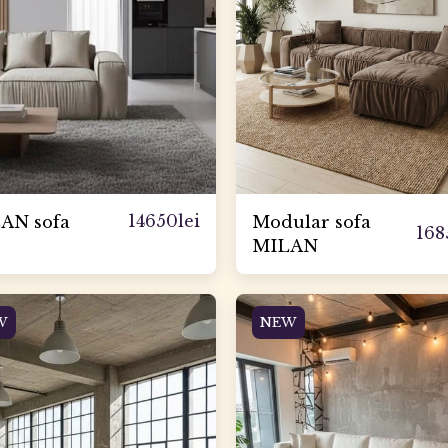
14650
lei
AN sofa
Modular sofa
168
MILAN
W
NEW