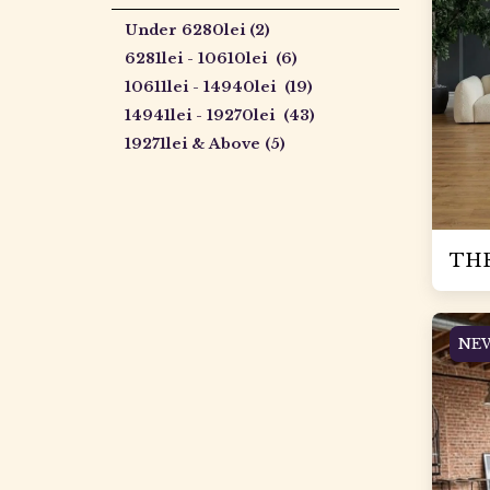
Under
6280
lei
(2)
6281
lei
-
10610
lei
(6)
10611
lei
-
14940
lei
(19)
14941
lei
-
19270
lei
(43)
19271
lei
& Above
(5)
THE
NE