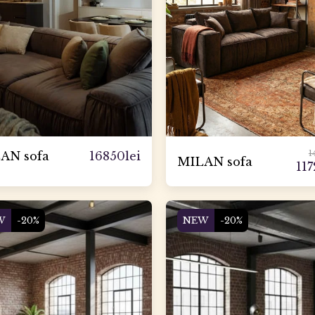
1
16850
lei
AN sofa
MILAN sofa
11
W
-20%
NEW
-20%