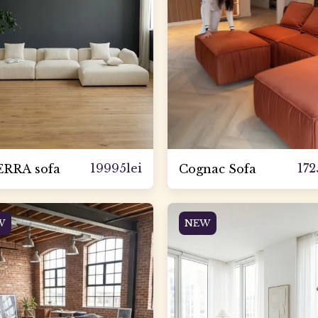
19995
lei
172
RRA sofa
Cognac Sofa
W
NEW