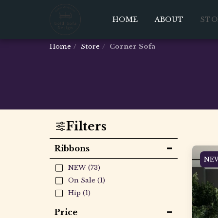
HOME
ABOUT
STO
Home
Store
Corner Sofa
Filters
Ribbons
NE
NEW
(73)
On Sale
(1)
Hip
(1)
Price