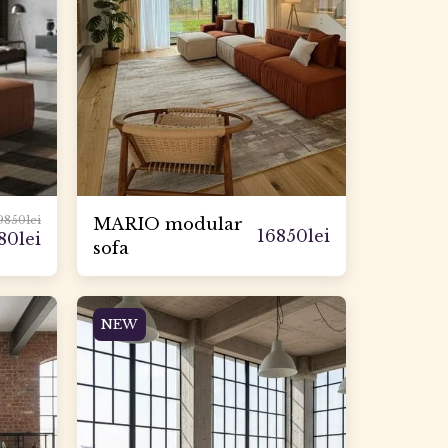
9850
lei
MARIO modular
16850
lei
80
lei
sofa
NEW