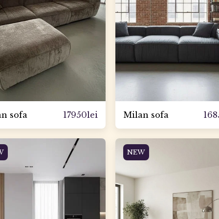
17950
lei
168
n sofa
Milan sofa
W
NEW