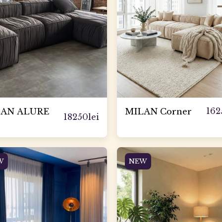
162
AN ALURE
MILAN Corner
18250
lei
W
NEW