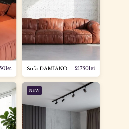
50
lei
21750
lei
Sofa DAMIANO
NEW