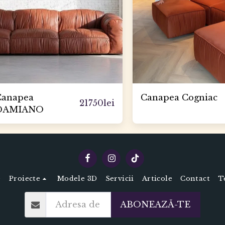
Canapea
Canapea Cogniac
21750
lei
DAMIANO
e
Proiecte
Modele 3D
Servicii
Articole
Contact
T
ABONEAZĂ-TE