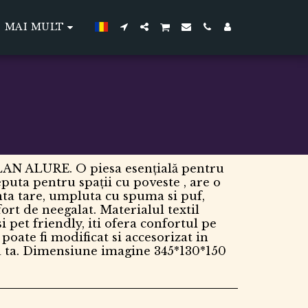
MAI MULT
N ALURE. O piesa esențială pentru
eputa pentru spații cu poveste , are o
ta tare, umpluta cu spuma si puf,
ort de neegalat. Materialul textil
i pet friendly, iti ofera confortul pe
 poate fi modificat si accesorizat in
 ta. Dimensiune imagine 345*130*150