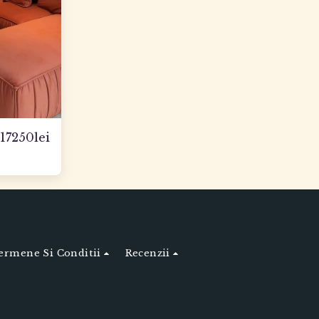
17250
lei
ermene Si Conditii
Recenzii