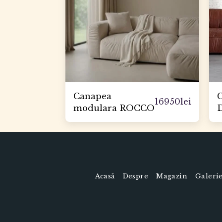
Canapea
16950
lei
modulara ROCCO
Acasă
Despre
Magazin
Galeri