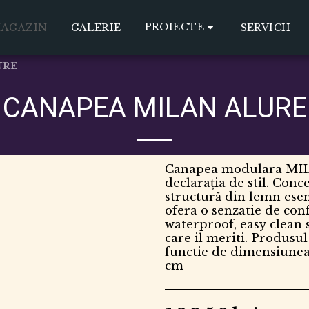
PROIECTE
AGAZIN
GALERIE
SERVICII
URE
CANAPEA MILAN ALURE
Canapea modulara MILA
declarația de stil. Conc
structură din lemn esen
ofera o senzatie de conf
waterproof, easy clean s
care il meriti. Produsul
functie de dimensiunea
cm