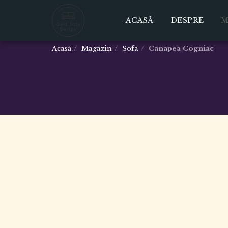
ACASĂ
DESPRE
M
Acasă
Magazin
Sofa
Canapea Cogniac