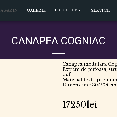
PROIECTE
AGAZIN
GALERIE
SERVICII
CANAPEA COGNIAC
Canapea modulara Cog
Extrem de pufoasa, str
puf.
Material textil premium
Dimensiune 305*95 cm.
17250
lei