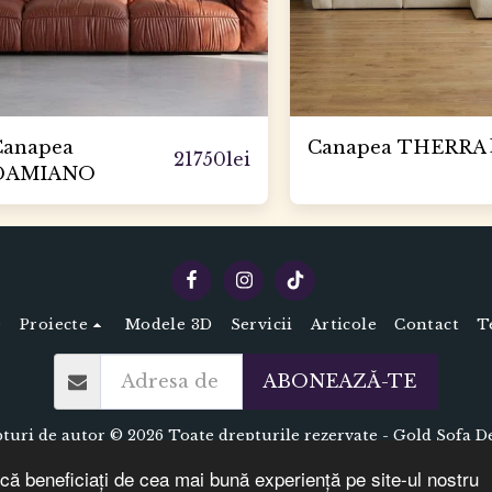
Canapea
Canapea THERRA
21750
lei
DAMIANO
e
Proiecte
Modele 3D
Servicii
Articole
Contact
T
ABONEAZĂ-TE
turi de autor © 2026 Toate drepturile rezervate -
Gold Sofa D
Termeni
|
Confidențialitate
că beneficiați de cea mai bună experiență pe site-ul nostru