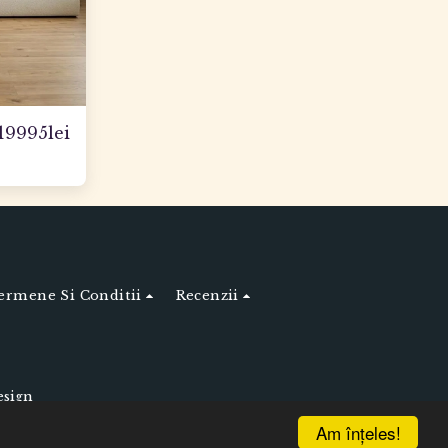
19995
lei
ermene Si Conditii
Recenzii
esign
Am înţeles!