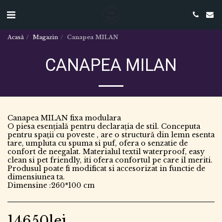
Acasă
Magazin
Canapea MILAN
CANAPEA MILAN
Canapea MILAN fixa modulara
O piesa esențială pentru declarația de stil. Conceputa
pentru spații cu poveste , are o structură din lemn esenta
tare, umpluta cu spuma si puf, ofera o senzatie de
confort de neegalat. Materialul textil waterproof, easy
clean si pet friendly, iti ofera confortul pe care il meriti.
Produsul poate fi modificat si accesorizat in functie de
dimensiunea ta.
Dimensine :260*100 cm
14650
lei