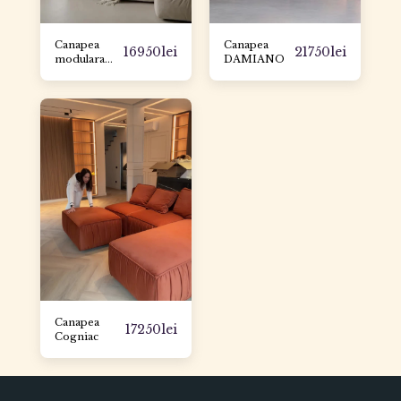
Canapea
Canapea
16950
lei
21750
lei
modulara
DAMIANO
ROCCO
Canapea
17250
lei
Cogniac