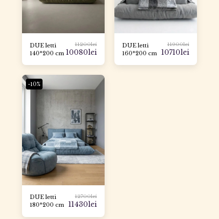
11200
lei
11900
lei
DUE letti
DUE letti
10080
lei
10710
lei
140*200 cm
160*200 cm
-10%
12700
lei
DUE letti
11430
lei
180*200 cm