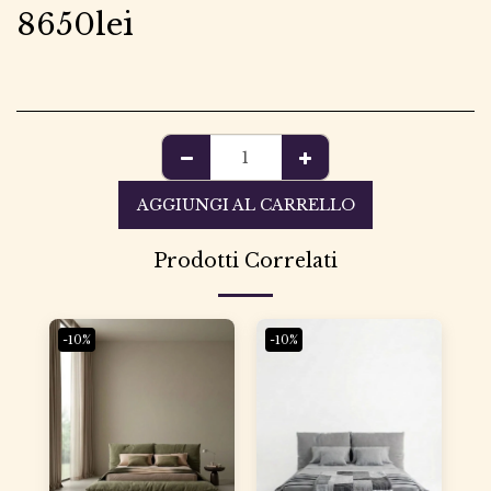
8650
lei
AGGIUNGI AL CARRELLO
Prodotti Correlati
-10%
-10%