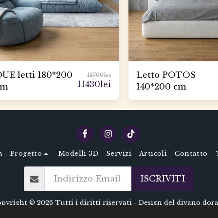
UE letti 180*200
Letto POTOS
12700
lei
11430
lei
cm
140*200 cm
a
Progetto
Modelli 3D
Servizi
Articoli
Contatto
ISCRIVITI
pyright © 2026 Tutti i diritti riservati -
Design del divano dor
Condizioni
|
Privacy