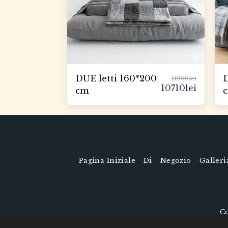
DUE letti 160*200
D
11900
lei
10710
lei
cm
Pagina Iniziale
Di
Negozio
Galleri
Co