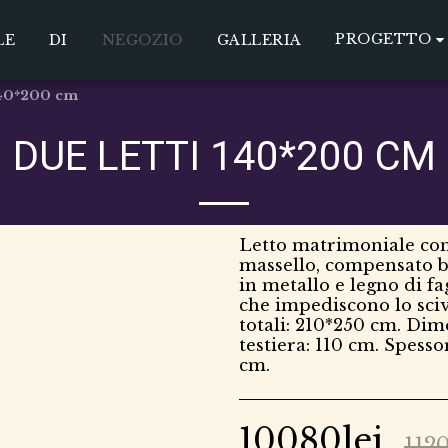
PROGETTO
LE
DI
NEGOZIO
GALLERIA
140*200 cm
DUE LETTI 140*200 CM
Letto matrimoniale con
massello, compensato b
in metallo e legno di fa
che impediscono lo sci
totali: 210*250 cm. Dim
testiera: 110 cm. Spesso
cm.
10080
lei
112