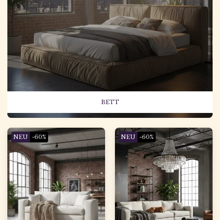
BETT
NEU
-60%
NEU
-60%