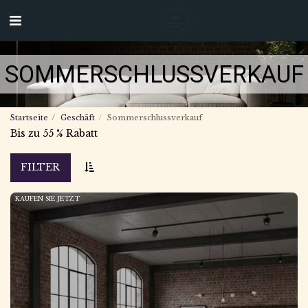
SOMMERSCHLUSSVERKAUF
Startseite
Geschäft
Sommerschlussverkauf
Bis zu 55 % Rabatt
FILTER
KAUFEN SIE JETZT