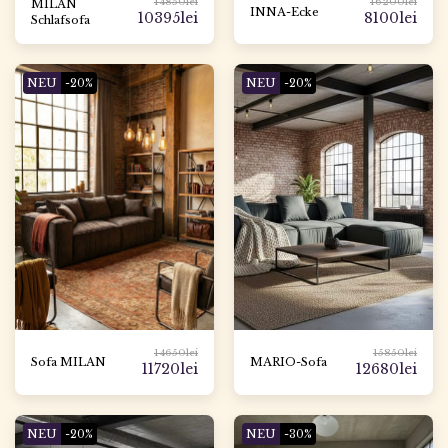
14850
lei
16200
lei
MILAN
INNA-Ecke
10395
lei
8100
lei
Schlafsofa
NEU
-20%
NEU
-20%
14650
lei
15850
lei
Sofa MILAN
MARIO-Sofa
11720
lei
12680
lei
NEU
-20%
NEU
-30%