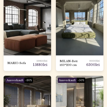
19850
lei
9000
lei
MILAN-Bett
MARIO-Sofa
15880
lei
6300
lei
160*200 cm
Ausverkauft
-30%
Ausverkauft
-50%