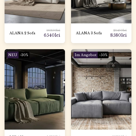
16350
lei
21450
lei
ALANA 2 Sofa
ALANA 3 Sofa
6540
lei
8580
lei
NEU
-30%
Im Angebot
-50%