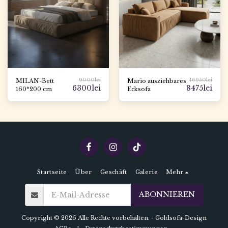
9000
lei
16950
lei
MILAN-Bett
Mario ausziehbares
6300
lei
8475
lei
160*200 cm
Ecksofa
Startseite
Über
Geschäft
Galerie
Mehr
ABONNIEREN
Copyright © 2026 Alle Rechte vorbehalten. -
Goldsofa-Design