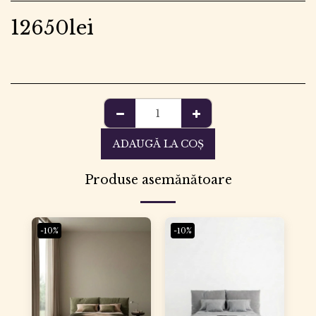
12650
lei
ADAUGĂ LA COŞ
Produse asemănătoare
-10%
-10%