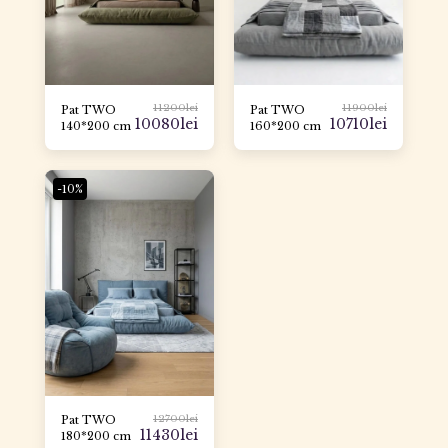
11200
lei
11900
lei
Pat TWO
Pat TWO
10080
lei
10710
lei
140*200 cm
160*200 cm
-10%
12700
lei
Pat TWO
11430
lei
180*200 cm