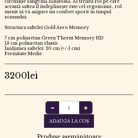
circulație sangvină sănătoasă. Al treilea rol pe care
această saltea îl îndeplinește este cel ergonomic, rol
menit să vă asigure un confort sporit în timpul
somnului.
Structura saltelei Gold Aero Memory
7 cm poliuretan Green Therm Memory HD
13 cm poliuretan elastic
Înălțimea saltelei: 20 cm (+/-1 cm)
Fermitate:Medie
3200
lei
ADAUGĂ LA COŞ
Produse asemănătoare