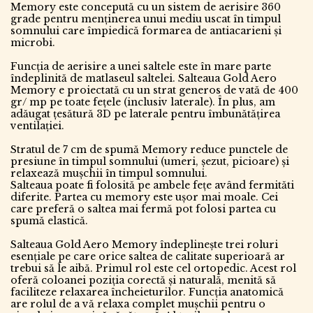
Memory este concepută cu un sistem de aerisire 360
grade pentru menținerea unui mediu uscat în timpul
somnului care împiedică formarea de antiacarieni și
microbi.
Funcția de aerisire a unei saltele este în mare parte
îndeplinită de matlaseul saltelei. Salteaua Gold Aero
Memory e proiectată cu un strat generos de vată de 400
gr/ mp pe toate fețele (inclusiv laterale). În plus, am
adăugat țesătură 3D pe laterale pentru îmbunătățirea
ventilației.
Stratul de 7 cm de spumă Memory reduce punctele de
presiune în timpul somnului (umeri, șezut, picioare) și
relaxează mușchii în timpul somnului.
Salteaua poate fi folosită pe ambele fețe având fermităti
diferite. Partea cu memory este ușor mai moale. Cei
care preferă o saltea mai fermă pot folosi partea cu
spumă elastică.
Salteaua Gold Aero Memory îndeplinește trei roluri
esențiale pe care orice saltea de calitate superioară ar
trebui să le aibă. Primul rol este cel ortopedic. Acest rol
oferă coloanei poziția corectă și naturală, menită să
faciliteze relaxarea încheieturilor. Funcția anatomică
are rolul de a vă relaxa complet mușchii pentru o