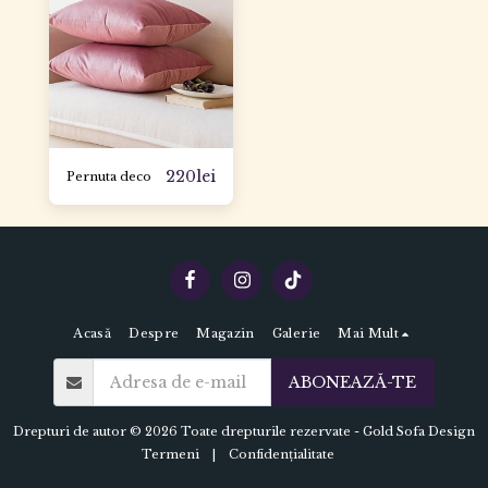
220
lei
Pernuta deco
Acasă
Despre
Magazin
Galerie
Mai Mult
ABONEAZĂ-TE
Drepturi de autor © 2026 Toate drepturile rezervate -
Gold Sofa Design
Termeni
|
Confidențialitate