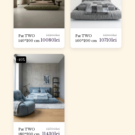
11200
lei
11900
lei
Pat TWO
Pat TWO
10080
lei
10710
lei
140*200 cm
160*200 cm
-10%
12700
lei
Pat TWO
11430
lei
180*200 cm