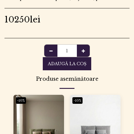
10250
lei
ADAUGĂ LA COŞ
Produse asemănătoare
-10%
-10%