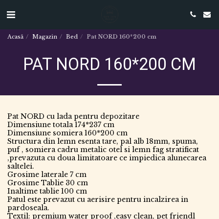
Acasă
Magazin
Bed
Pat NORD 160*200 cm
PAT NORD 160*200 CM
Pat NORD cu lada pentru depozitare
Dimensiune totala 174*237 cm
Dimensiune somiera 160*200 cm
Structura din lemn esenta tare, pal alb 18mm, spuma,
puf , somiera cadru metalic otel si lemn fag stratificat
,prevazuta cu doua limitatoare ce impiedica alunecarea
saltelei.
Grosime laterale 7 cm
Grosime Tablie 30 cm
Inaltime tablie 100 cm
Patul este prevazut cu aerisire pentru incalzirea in
pardoseala.
Textil: premium water proof ,easy clean, pet friendl