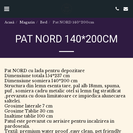
Acasă
Magazin
Bed
Pat NORD 140*200cm
PAT NORD 140*200CM
Pat NORD cu lada pentru depozitare
Dimensiune totala 154*237 cm
Dimensiune somiera 140*200 cm
Structura din lemn esenta tare, pal alb 18mm, spuma,
puf , somiera cadru metalic otel si lemn fag stratificat
,prevazuta cu doua limitatoare ce impiedica alunecarea
saltelei.
Grosime laterale 7 cm
Grosime Tablie 30 cm
Inaltime tablie 100 cm
Patul este prevazut cu aerisire pentru incalzirea in
pardoseala.
Textil: premium water proof ,easy clean, pet friendly