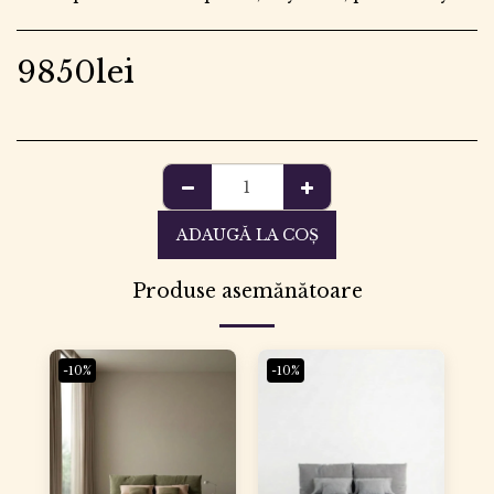
9850
lei
ADAUGĂ LA COŞ
Produse asemănătoare
-10%
-10%