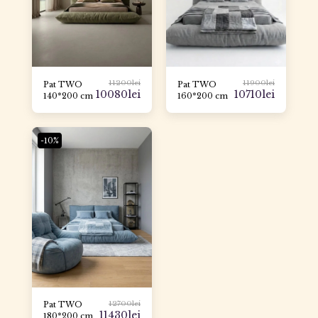
11200
lei
11900
lei
Pat TWO
Pat TWO
10080
lei
10710
lei
140*200 cm
160*200 cm
-10%
12700
lei
Pat TWO
11430
lei
180*200 cm