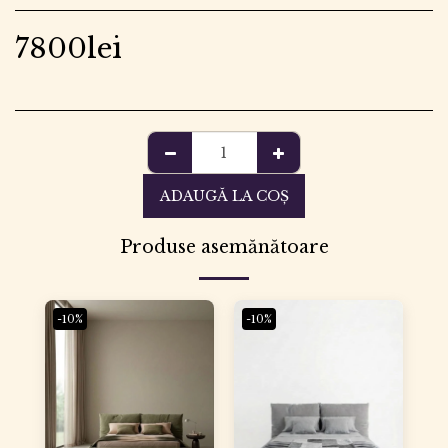
7800
lei
ADAUGĂ LA COŞ
Produse asemănătoare
-10%
-10%