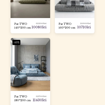
11200
lei
11900
lei
Pat TWO
Pat TWO
10080
lei
10710
lei
140*200 cm
160*200 cm
-10%
12700
lei
Pat TWO
11430
lei
180*200 cm