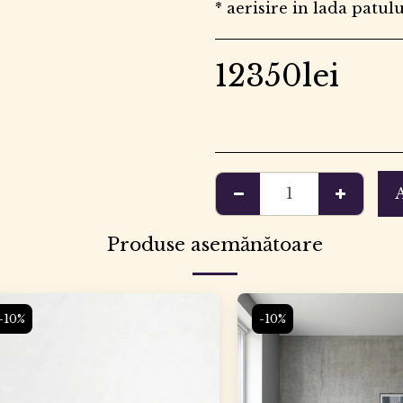
* aerisire in lada patul
12350
lei
Produse asemănătoare
-10%
-10%