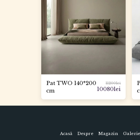
Pat TWO 140*200
11200
lei
10080
lei
cm
Acasă
Despre
Magazin
Galeri