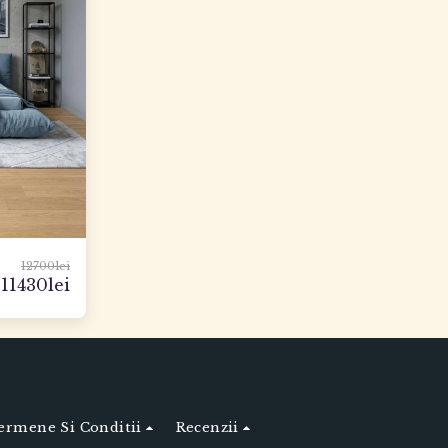
12700
lei
11430
lei
ermene Si Conditii
Recenzii