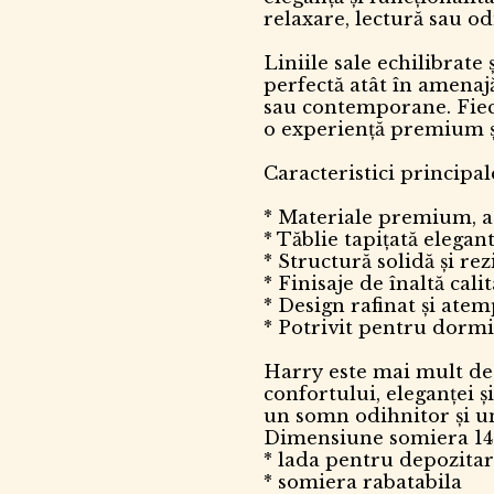
relaxare, lectură sau od
Liniile sale echilibrate
perfectă atât în amenajă
sau contemporane. Fieca
o experiență premium ș
Caracteristici principal
* Materiale premium, at
* Tăblie tapițată elegant
* Structură solidă și rez
* Finisaje de înaltă cali
* Design rafinat și ate
* Potrivit pentru dorm
Harry este mai mult dec
confortului, eleganței și
un somn odihnitor și un
Dimensiune somiera 1
* lada pentru depozita
* somiera rabatabila