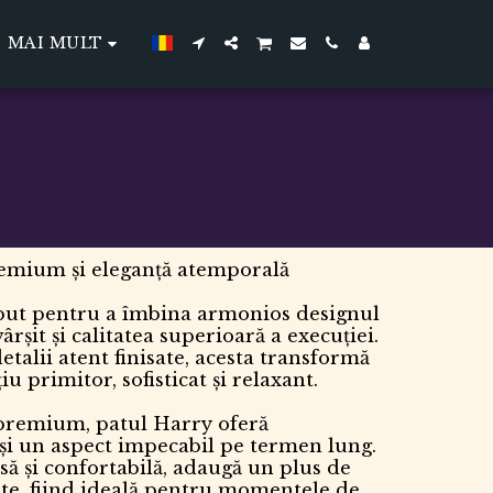
MAI MULT
emium și eleganță atemporală
put pentru a îmbina armonios designul
ârșit și calitatea superioară a execuției.
detalii atent finisate, acesta transformă
u primitor, sofisticat și relaxant.
 premium, patul Harry oferă
e și un aspect impecabil pe termen lung.
să și confortabilă, adaugă un plus de
tate, fiind ideală pentru momentele de