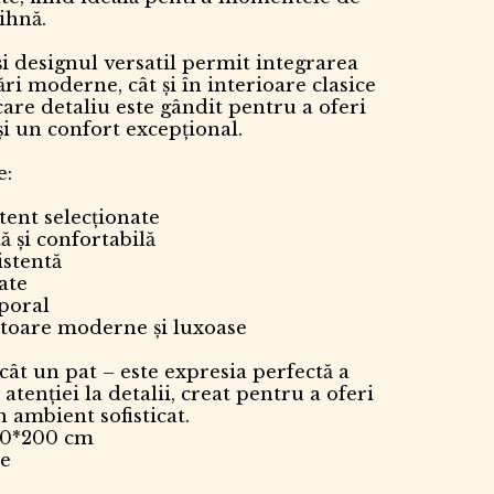
ihnă.
 și designul versatil permit integrarea
ri moderne, cât și în interioare clasice
re detaliu este gândit pentru a oferi
i un confort excepțional.
e:
ent selecționate
ă și confortabilă
istentă
tate
mporal
itoare moderne și luxoase
ât un pat – este expresia perfectă a
 atenției la detalii, creat pentru a oferi
 ambient sofisticat.
40*200 cm
re