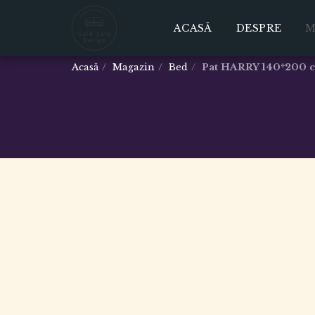
ACASĂ
DESPRE
M
Acasă
Magazin
Bed
Pat HARRY 140*200 