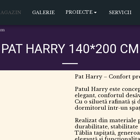
PROIECTE
AGAZIN
GALERIE
SERVICII
cm
PAT HARRY 140*200 CM
Pat Harry – Confort pr
Patul Harry este conce
elegant, confortul desăv
Cu o siluetă rafinată și 
dormitorul într-un spați
Realizat din materiale
durabilitate, stabilitat
Tăblia tapițată, generoa
eleganță și funcționali