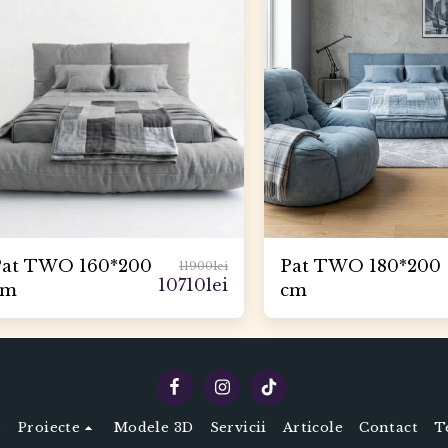
Pat TWO 160*200
Pat TWO 180*200
11900
lei
10710
lei
cm
cm
e
Proiecte
Modele 3D
Servicii
Articole
Contact
T