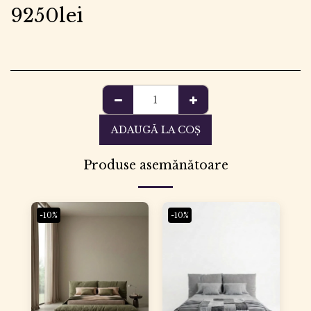
9250
lei
ADAUGĂ LA COŞ
Produse asemănătoare
-10%
-10%