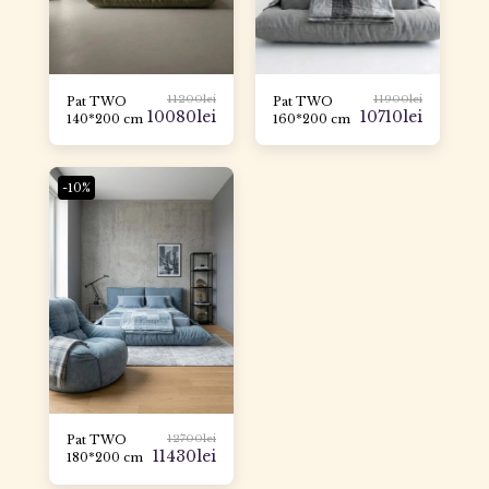
11200
lei
11900
lei
Pat TWO
Pat TWO
10080
lei
10710
lei
140*200 cm
160*200 cm
-10%
12700
lei
Pat TWO
11430
lei
180*200 cm