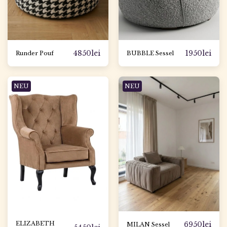
4850
lei
1950
lei
Runder Pouf
BUBBLE Sessel
NEU
NEU
ELIZABETH
6950
lei
MILAN Sessel