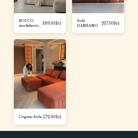
ROCCO
Sofa
16950
lei
21750
lei
modulares
DAMIANO
Sofa
17250
lei
Cognac Sofa